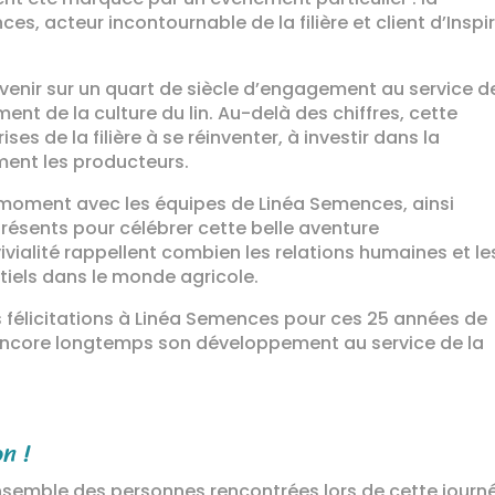
s, acteur incontournable de la filière et client d’Inspi
evenir sur un quart de siècle d’engagement au service d
ent de la culture du lin. Au-delà des chiffres, cette
ises de la filière à se réinventer, à investir dans la
ent les producteurs.
 moment avec les équipes de Linéa Semences, ainsi
ésents pour célébrer cette belle aventure
ivialité rappellent combien les relations humaines et le
tiels dans le monde agricole.
s félicitations à Linéa Semences pour ces 25 années de
e encore longtemps son développement au service de la
n !
semble des personnes rencontrées lors de cette journ