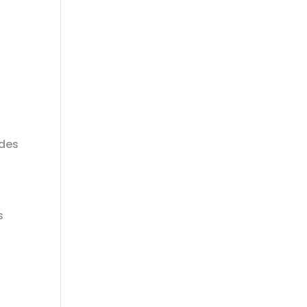
 des
s