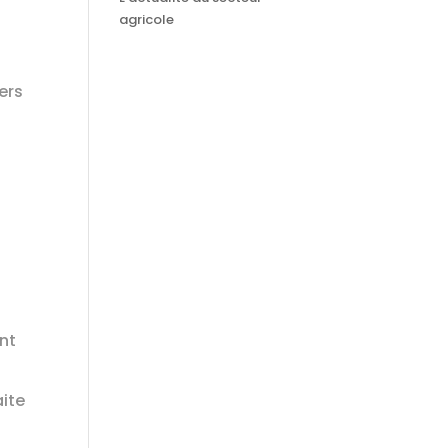
agricole
ers
ent
aite