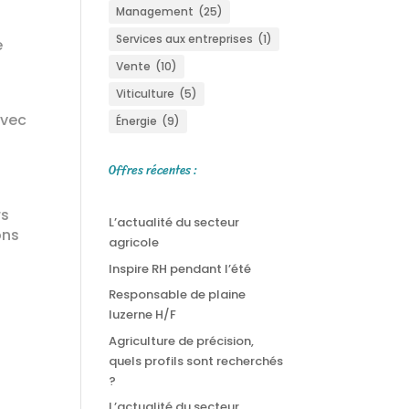
Management
(25)
Services aux entreprises
(1)
e
Vente
(10)
Viticulture
(5)
avec
Énergie
(9)
Offres récentes :
rs
L’actualité du secteur
ons
agricole
Inspire RH pendant l’été
Responsable de plaine
luzerne H/F
Agriculture de précision,
quels profils sont recherchés
?
L’actualité du secteur