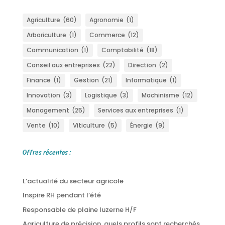
Agriculture
(60)
Agronomie
(1)
Arboriculture
(1)
Commerce
(12)
Communication
(1)
Comptabilité
(18)
Conseil aux entreprises
(22)
Direction
(2)
Finance
(1)
Gestion
(21)
Informatique
(1)
Innovation
(3)
Logistique
(3)
Machinisme
(12)
Management
(25)
Services aux entreprises
(1)
Vente
(10)
Viticulture
(5)
Énergie
(9)
Offres récentes :
L’actualité du secteur agricole
Inspire RH pendant l’été
Responsable de plaine luzerne H/F
Agriculture de précision, quels profils sont recherchés