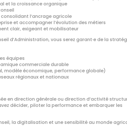
l et la croissance organique
conseil
n consolidant l’ancrage agricole
treprise et accompagner l’évolution des métiers
nt clair, exigeant et mobilisateur
onseil d’Administration, vous serez garant·e de la stratég
e
 les équipes
dynamique commerciale durable
gital, modèle économique, performance globale)
réseaux régionaux et nationaux
ée en direction générale ou direction d’activité structu
savez décider, piloter la performance et embarquer les
eil, la digitalisation et une sensibilité au monde agric