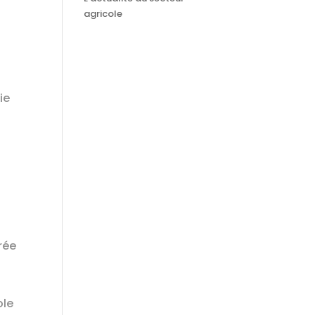
agricole
ie
rée
ole