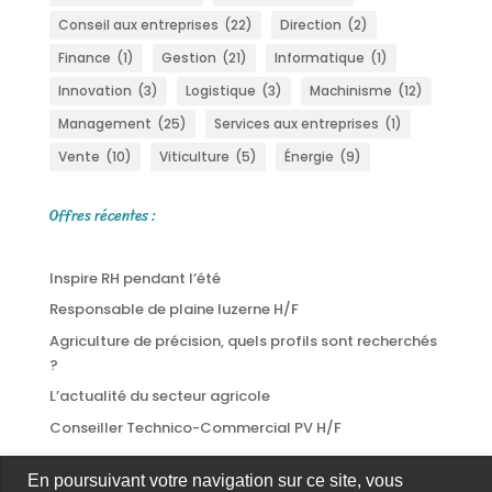
Conseil aux entreprises
(22)
Direction
(2)
Finance
(1)
Gestion
(21)
Informatique
(1)
Innovation
(3)
Logistique
(3)
Machinisme
(12)
Management
(25)
Services aux entreprises
(1)
Vente
(10)
Viticulture
(5)
Énergie
(9)
Offres récentes :
Inspire RH pendant l’été
Responsable de plaine luzerne H/F
Agriculture de précision, quels profils sont recherchés
?
L’actualité du secteur agricole
Conseiller Technico-Commercial PV H/F
En poursuivant votre navigation sur ce site, vous